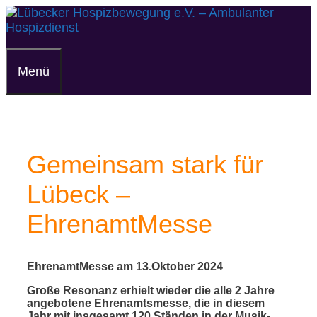
Zum
Inhalt
springen
Menü
Gemeinsam stark für
Lübeck –
EhrenamtMesse
EhrenamtMesse am 13.Oktober 2024
Große Resonanz erhielt wieder die alle 2 Jahre
angebotene Ehrenamtsmesse, die in diesem
Jahr mit insgesamt 120 Ständen in der Musik-