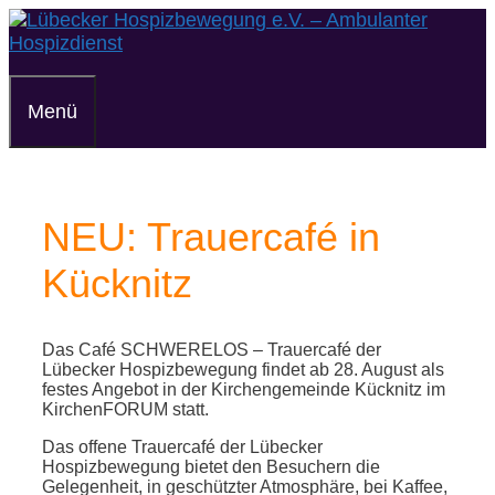
Zum
Inhalt
springen
Menü
NEU: Trauercafé in
Kücknitz
Das Café SCHWERELOS – Trauercafé der
Lübecker Hospizbewegung findet ab 28. August als
festes Angebot in der Kirchengemeinde Kücknitz im
KirchenFORUM statt.
Das offene Trauercafé der Lübecker
Hospizbewegung bietet den Besuchern die
Gelegenheit, in geschützter Atmosphäre, bei Kaffee,