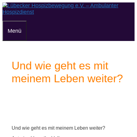
Zum
Inhalt
springen
Menü
Und wie geht es mit
meinem Leben weiter?
Und wie geht es mit meinem Leben weiter?